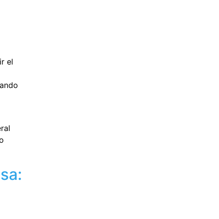
r el
uando
ral
 o
sa: