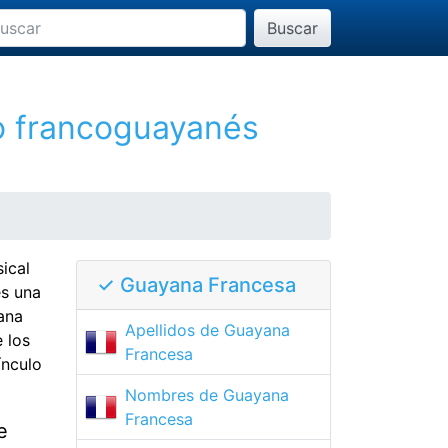
Buscar
o francoguayanés
ical
✓ Guayana Francesa
es una
ana
Apellidos de Guayana
e los
Francesa
ínculo
Nombres de Guayana
Francesa
e